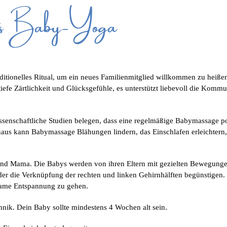
ets Baby-Yoga
aditionelles Ritual, um ein neues Familienmitglied willkommen zu heißen
 tiefe Zärtlichkeit und Glücksgefühle, es unterstützt liebevoll die Ko
senschaftliche Studien belegen, dass eine regelmäßige Babymassage pos
inaus kann Babymassage Blähungen lindern, das Einschlafen erleichter
 und Mama. Die Babys werden von ihren Eltern mit gezielten Bewegungen
er die Verknüpfung der rechten und linken Gehirnhälften begünstigen. 
same Entspannung zu gehen.
nik. Dein Baby sollte mindestens 4 Wochen alt sein.